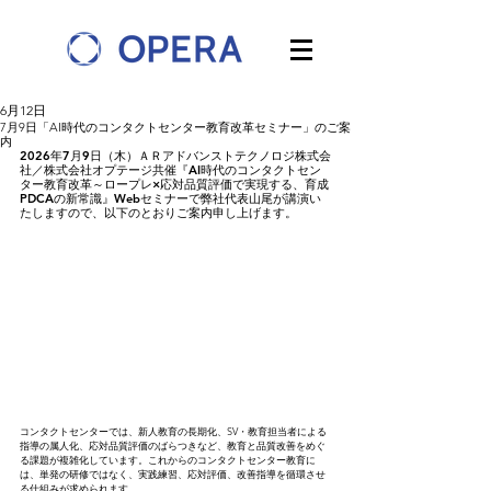
6月12日
7月9日「AI時代のコンタクトセンター教育改革セミナー」のご案
内
2026年7月9日（木）ＡＲアドバンストテクノロジ株式会
社／株式会社オプテージ共催『AI時代のコンタクトセン
ター教育改革～ロープレ×応対品質評価で実現する、育成
PDCAの新常識』Webセミナーで弊社代表山尾が講演い
たしますので、以下のとおりご案内申し上げます。
コンタクトセンターでは、新人教育の長期化、SV・教育担当者による
指導の属人化、応対品質評価のばらつきなど、教育と品質改善をめぐ
る課題が複雑化しています。これからのコンタクトセンター教育に
は、単発の研修ではなく、実践練習、応対評価、改善指導を循環させ
る仕組みが求められます。​