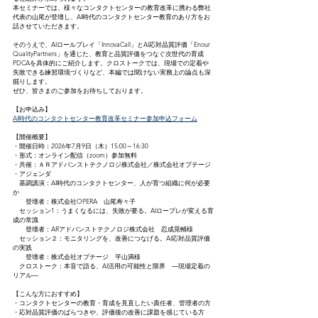
本セミナーでは、様々なコンタクトセンターの教育改革に携わる弊社
代表の山尾が登壇し、AI時代のコンタクトセンター教育のあり方をお
話させていただきます。
そのうえで、AIロールプレイ「InnovaCall」とAI応対品質評価「Enour 
QualityPartners」を通じた、教育と品質評価をつなぐ次世代の育成
PDCAを具体的にご紹介します。​クロストークでは、現場での定着や
失敗できる練習環境づくりなど、本編では聞けない実務上の論点も深
掘りします。​
ぜひ、皆さまのご参加をお待ちしております。
【お申込み】
AI時代のコンタクトセンター教育改革セミナー参加申込フォーム
【開催概要】
・開催日時：2026年7月9日（木）15:00～16:30
・形式：オンライン配信（zoom）参加無料
・共催：ＡＲアドバンストテクノロジ株式会社／株式会社オプテージ
・アジェンダ
　基調講演：AI時代のコンタクトセンター、人が育つ組織に何が必要
か
　　登壇者：株式会社OPERA　山尾寿々子
　セッション1：うまくなるには、失敗が要る。AIロープレが変える育
成の常識
　　登壇者：ARアドバンストテクノロジ株式会社　忍成晃輔様
　セッション２：モニタリングを、改善につなげる。AI応対品質評価
の実践
　　登壇者：株式会社オプテージ　平山満様
　クロストーク：本音で語る、AI活用の可能性と限界　―現場定着の
リアル―
【こんな方におすすめ】
・コンタクトセンターの教育・育成を見直したい責任者、管理者の方
・応対品質評価のばらつきや、評価後の改善に課題を感じている方