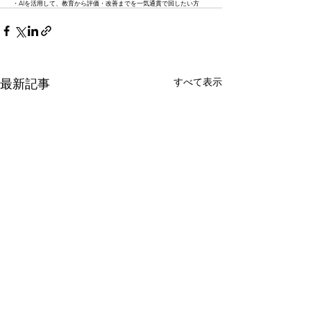
・AIを活用して、教育から評価・改善までを一気通貫で回したい方
すべて表示
最新記事
コラム記事「お
営業/販促支援