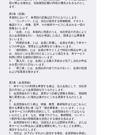
容が異なる場合は、当該個別記載の内容が優先されるものとし
ます。
第2条（定義）
本規約において、各用語の定義は以下のとおりとします。
1. 「コンテンツ」とは、当社が提供する研修動画、テキスト、
確認テスト、画像、音声、その他本サービスに含まれる一切の
情報をいいます。
2. 「会員」とは、本規約に同意のうえ、当社所定の方法により
法人会員登録を行い、当社が承認した法人、団体または事業者
をいいます。
3. 「利用担当者」とは、会員に所属し、会員を代表して本サー
ビスの申込み、管理または利用を行う者をいいます。
4. 「個別契約」とは、会員が本サイト上で特定の商品を申し込
み、当社がこれを受け付けることにより成立する、本サービス
利用に関する個別の契約をいいます。
5. 「購入日」とは、会員による購入手続きが完了し当社が申込
みを受け付けた日をいいます。
6. 「第三者」とは、会員以外の全てのものをいい、会員の役員
および従業員を除きます。
第3条（会員登録）
1. 本サービスの利用を希望する者は、法人会員として、当社所
定の方法により会員登録を行うものとします。
2. 会員登録を行う者は、真実かつ正確な情報を登録し、登録情
報に変更があった場合は速やかにこれを更新するものとしま
す。
3. 会員登録を行う者は、研修、教育、教材制作またはこれらに
類する事業を営む者（以下「競合事業者」といいます。）によ
る本サービスの利用を目的として、会員登録を行ってはならな
いものとします。なお、研修プログラム、教材開発、コンテン
ツ制作等の為の情報収集を目的とする場合を含みます。
4. 会員登録を行う者は、当該法人または団体を代表し、または
本サービスの申込みに必要な権限を有していることを表明し、
保証するものとします。
5. 当社は、以下のいずれかに該当する場合、会員登録を承認し