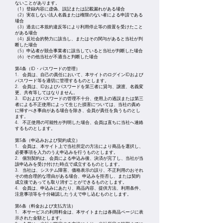
ないことがあります。
（1）登録内容に虚偽、誤記または記載漏れがある場合
（2）実在しない法人名義または権限のない者による申請である
場合
（3）過去に本規約違反等により利用停止等の措置を受けたこと
がある場合
（4）反社会的勢力に該当し、またはその関与があると当社が判
断した場合
（5）申込者が競合事業者に該当していると当社が判断した場合
（6）その他当社が不適当と判断した場合
第4条（ID・パスワードの管理）
1. 会員は、自己の責任において、本サイトのログインIDおよび
パスワード等を適切に管理するものとします。
2. 会員は、IDおよびパスワードを第三者に貸与、譲渡、名義変
更、共有等してはなりません。
3. IDおよびパスワードの管理不十分、使用上の過誤または第三
者による不正使用によって生じた損害については、当社の責め
に帰すべき事由がある場合を除き、会員が責任を負うものとし
ます。
4. 不正使用の可能性が判明した場合、会員は直ちに当社へ連絡
するものとします。
第5条（申込みおよび契約成立）
1. 会員は、本サイト上で当社所定の方法により商品を選択し、
必要事項を入力のうえ申込みを行うものとします。
2. 個別契約は、会員による申込み後、決済が完了し、当社が当
該申込みを受け付けた時点で成立するものとします。
3. 当社は、システム障害、価格表示の誤り、不正利用のおそれ
その他合理的な理由がある場合、申込みを拒否し、または契約
成立後であっても取り消すことができるものとします。
4. 会員は、申込みにあたり、商品内容、提供方法、利用条件、
注意事項等を十分確認したうえで申し込むものとします。
第6条（料金および支払方法）
1. 本サービスの利用料金は、本サイトまたは各商品ページに表
示された金額とします。