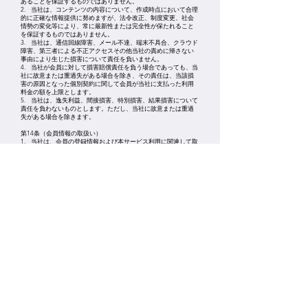
あることを保証するものではありません。
2. 当社は、コンテンツの内容について、作成時点において合理
的に正確な情報提供に努めますが、法令改正、制度変更、社会
情勢の変化等により、常に最新性または完全性が保たれること
を保証するものではありません。
3. 当社は、通信回線障害、メール不達、端末不具合、クラウド
障害、第三者による不正アクセスその他当社の責めに帰さない
事由により生じた損害について責任を負いません。
4. 当社が会員に対して損害賠償責任を負う場合であっても、当
社に故意または重過失がある場合を除き、その責任は、当該損
害の原因となった個別契約に関して会員が当社に支払った利用
料金の額を上限とします。
5. 当社は、逸失利益、間接損害、特別損害、結果損害について
責任を負わないものとします。ただし、当社に故意または重過
失がある場合を除きます。
第14条（会員情報の取扱い）
1. 当社は、会員の登録情報および本サービス利用に関連して取
得した情報を、本サービスの提供、本人確認、決済処理、問い
合わせ対応、不正利用防止、品質向上、法令対応その他正当な
目的のために利用します。
2. 当社は、個人情報を取得する場合、別途定めるプライバシー
ポリシーに従って適切に取り扱うものとします。
3. 会員は、利用担当者その他の個人情報を当社へ提供するにあ
たり、適法に取得し、必要な社内手続を行っていることを保証
するものとします。
第15条（本サービスの変更・停止）
1. 当社は、保守、障害対応、セキュリティ対応、法令対応その
他必要があると判断した場合、本サービスの全部または一部を
変更、停止または中断することがあります。
2. 当社は、前項の場合、緊急時を除き、合理的な方法で事前に
通知するよう努めます。
3. 当社は、本条に基づく変更、停止または中断により会員に生
じた損害について、当社の責めに帰すべき場合を除き、責任を
負いません。
第16条（利用停止・登録抹消）