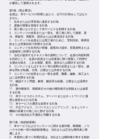
が優先して適用されます。
第9条（禁止事項）
会員は、本サービスの利用にあたり、以下の行為をしてはなり
ません。
1. 法令または公序良俗に違反する行為
2. 虚偽の情報を登録する行為
3. 第三者になりすまして本サービスを利用する行為
4. コンテンツの全部または一部を、第三者に対して譲渡、貸
与、再販売、再配布、提供または公衆送信する行為
5. コンテンツを会員または第三者のために、営利目的、商用目
的または営業目的で利用する行為
6. コンテンツを社外向け研修、顧客向け提供、営業資料または
出版物等に利用する行為
7. 当社が提供するテキスト等の資料について、会員の内部利用
を目的として、会員の役員または従業員に限り複製して利用す
る場合を除き、これを複製、配布、提供または開示する行為
8. コンテンツまたはテキスト等の資料の全部または一部を、媒
体を問わず転載、引用、公開または共有する行為
9. コンテンツの全部または一部を改変、翻案、編集、加工また
は二次利用する行為
10. 確認テスト問題、解答、解説等を転載、公開または流用す
る行為
11. 著作権表示、商標表示その他の権利表示を削除または改変
する行為
12. 本サービスのシステム、サーバーまたはネットワークに過
度な負荷をかける行為
13. 本サービスの運営を妨害する行為
14. 不正アクセス、リバースエンジニアリング、セキュリティ
機能の回避その他これに類する行為
15. その他当社が不適切と判断する行為
第10条（知的財産権）
1. 本サービスおよびコンテンツに関する著作権、商標権、ノウ
ハウその他一切の知的財産権は、当社または正当な権利者に帰
属します。
2. 本規約に基づく利用許諾は、当社または権利者が有する知的