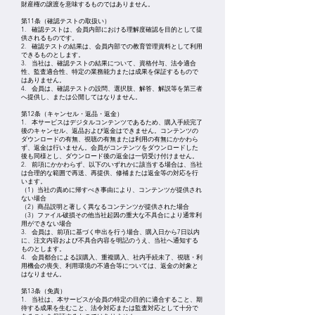
財産権の譲渡を意味するものではありません。
第11条（確認テストの取扱い）
1. 確認テストは、会員内部における理解度確認を目的として提
供されるものです。
2. 確認テストの結果は、会員内部での教育管理資料として利用
できるものとします。
3. 当社は、確認テストの結果について、資格付与、法令適合
性、監査適合性、特定の業務能力または成果を保証するもので
はありません。
4. 会員は、確認テストの設問、選択肢、解答、解説等を第三者
へ提供し、または公開してはなりません。
第12条（キャンセル・返品・返金）
1. 本サービスはデジタルコンテンツであるため、購入手続完了
後のキャンセル、返品および返金はできません。コンテンツの
ダウンロードの有無、視聴の有無または利用の有無にかかわら
ず、返金は行いません。会員がコンテンツをダウンロードした
後も同様とし、ダウンロード後の返金は一切受け付けません。
2. 前項にかかわらず、以下のいずれかに該当する場合は、当社
は合理的な範囲で再送、再提供、修補または返金等の対応を行
います。
（1）当社の責めに帰すべき事由により、コンテンツが提供され
ない場合
（2）商品説明と著しく異なるコンテンツが提供された場合
（3）ファイル破損その他当社起因の重大な不具合により通常利
用ができない場合
3. 会員は、前項に基づく申出を行う場合、購入日から7日以内
に、注文内容および不具合内容を明記のうえ、当社へ通知する
ものとします。
4. 会員都合による誤購入、重複購入、社内手続未了、視聴・利
用機会の喪失、利用環境の不適合等については、返金の対象と
はなりません。
第13条（免責）
1. 当社は、本サービスが会員の特定の目的に適合すること、期
待する成果を生むこと、法令対応または監査対応として十分で