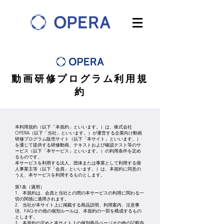
動画研修プログラム利用規
約
本利用規約（以下「本規約」といいます。）は、株式会社
OPERA（以下「当社」といいます。）が運営する企業向け動画
研修プログラム販売サイト（以下「本サイト」といいます。）
を通じて提供する研修動画、テキストおよび確認テスト等のサ
ービス（以下「本サービス」といいます。）の利用条件を定め
るものです。
本サービスを利用する法人、団体または事業として利用する個
人事業主等（以下「会員」といいます。）は、本規約に同意の
うえ、本サービスを利用するものとします。
第1条（適用）
1. 本規約は、会員と当社との間の本サービスの利用に関わる一
切の関係に適用されます。
2. 当社が本サイト上に掲載する商品説明、利用案内、注意事
項、FAQその他の個別ルールは、本規約の一部を構成するもの
とします。
3. 本規約の定めと本サイト上の個別商品ページその他の記載内