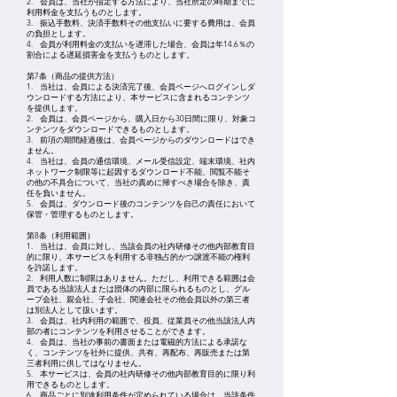
2. 会員は、当社が指定する方法により、当社所定の時期までに
利用料金を支払うものとします。
3. 振込手数料、決済手数料その他支払いに要する費用は、会員
の負担とします。
4. 会員が利用料金の支払いを遅滞した場合、会員は年14.6％の
割合による遅延損害金を支払うものとします。
第7条（商品の提供方法）
1. 当社は、会員による決済完了後、会員ページへログインしダ
ウンロードする方法により、本サービスに含まれるコンテンツ
を提供します。
2. 会員は、会員ページから、購入日から30日間に限り、対象コ
ンテンツをダウンロードできるものとします。
3. 前項の期間経過後は、会員ページからのダウンロードはでき
ません。
4. 当社は、会員の通信環境、メール受信設定、端末環境、社内
ネットワーク制限等に起因するダウンロード不能、閲覧不能そ
の他の不具合について、当社の責めに帰すべき場合を除き、責
任を負いません。
5. 会員は、ダウンロード後のコンテンツを自己の責任において
保管・管理するものとします。
第8条（利用範囲）
1. 当社は、会員に対し、当該会員の社内研修その他内部教育目
的に限り、本サービスを利用する非独占的かつ譲渡不能の権利
を許諾します。
2. 利用人数に制限はありません。ただし、利用できる範囲は会
員である当該法人または団体の内部に限られるものとし、グル
ープ会社、親会社、子会社、関連会社その他会員以外の第三者
は別法人として扱います。
3. 会員は、社内利用の範囲で、役員、従業員その他当該法人内
部の者にコンテンツを利用させることができます。
4. 会員は、当社の事前の書面または電磁的方法による承諾な
く、コンテンツを社外に提供、共有、再配布、再販売または第
三者利用に供してはなりません。
5. 本サービスは、会員の社内研修その他内部教育目的に限り利
用できるものとします。
6. 商品ごとに別途利用条件が定められている場合は、当該条件